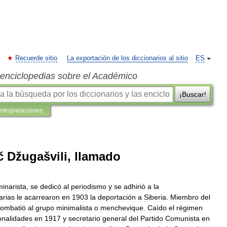
Recuerde sitio
La exportación de los diccionarios al sitio
ES
s enciclopedias sobre el Académico
¡Buscar!
interpretaciones
ič Džugašvili, llamado
inarista
,
se
dedicó
al
periodismo
y
se
adhirió
a
la
arias
le
acarrearon
en
1903
la
deportación
a
Siberia
.
Miembro
del
combatió
al
grupo
minimalista
o
menchevique
.
Caído
el
régimen
onalidades
en
1917
y
secretario
general
del
Partido
Comunista
en