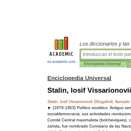
Los diccionarios y la
es-academic.com
Enciclopedia Universal
Enciclopedia Universal
Stalin, Iosif Vissarionov
Stalin
,
Iosif
Vissarionovič
Džugašvili
,
llamado
►
(
1879
-
1953
)
Político
soviético
.
Antiguo
sem
socialdemocracia
;
sus
actividades
revolucion
Comité
Central
maximalista
(
bolcheviques
),
zarista
,
fue
nombrado
Comisario
de
las
Naci