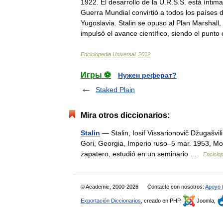
1922
.
El
desarrollo
de
la
U
.
R
.
S
.
S
.
está
íntim
Guerra
Mundial
convirtió
a
todos
los
países
Yugoslavia
.
Stalin
se
opuso
al
Plan
Marshall
,
impulsó
el
avance
científico
,
siendo
el
punto
Enciclopedia
Universal
.
2012
.
Игры ⚽
Нужен реферат?
Staked Plain
Mira otros diccionarios:
Stalin
— Stalin, Iosif Vissarionovič Džugašvili
Gori, Georgia, Imperio ruso–5 mar. 1953, Mosc
zapatero, estudió en un seminario …
Enciclop
© Academic, 2000-2026
Contacte con nosotros:
Apoyo 
Exportación Diccionarios
, creado en PHP,
Joomla,