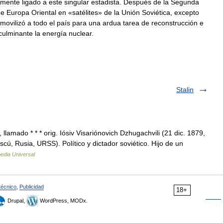
amente
ligado
a
este
singular
estadista
.
Después
de
la
Segunda
de
Europa
Oriental
en
«
satélites
»
de
la
Unión
Soviética
,
excepto
movilizó
a
todo
el
país
para
una
ardua
tarea
de
reconstrucción
e
culminante
la
energía
nuclear
.
Stalin
, llamado * * * orig. Iósiv Visariónovich Dzhugachvili (21 dic. 1879,
ú, Rusia, URSS). Político y dictador soviético. Hijo de un
edia Universal
técnico
,
Publicidad
18+
Drupal,
WordPress, MODx.